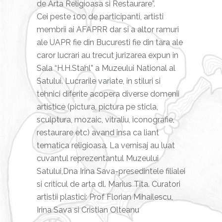
de Arta Religioasa si Restaurare”.
Cei peste 100 de participanti, artisti
membrii ai AFAPRR dar si a altor ramuri
ale UAPR fie din Bucuresti fie din tara ale
caror lucrari au trecut jurizarea expun in
Sala “H.H.Stahl” a Muzeului National al
Satului. Lucrarile variate, in stiluri si
tehnici diferite acopera diverse domenii
artistice (pictura, pictura pe sticla,
sculptura, mozaic, vitraliu, iconografie,
restaurare etc) avand insa ca liant
tematica religioasa. La vernisaj au luat
cuvantul reprezentantul Muzeului
Satului,Dna Irina Sava-presedintele filialei
si criticul de arta dl. Marius Tita. Curatori
artistii plastici: Prof Florian Mihailescu,
Irina Sava si Cristian Olteanu