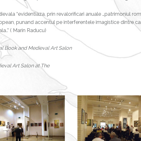
dievala “evidentiaza, prin revalorificari anuale …patrimoniul r
uropean, punand accentul pe interferentele imagistice dintre ca
a..” ( Marin Raducu)
al Book and Medieval Art Salon
eval Art Salon at The