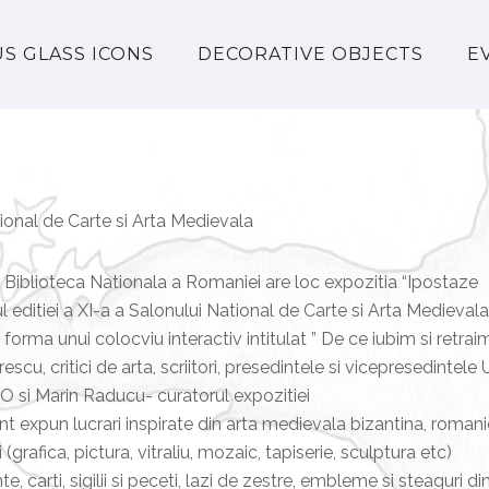
US GLASS ICONS
DECORATIVE OBJECTS
E
ional de Carte si Arta Medievala
 Biblioteca Nationala a Romaniei are loc expozitia “Ipostaze
editiei a XI-a a Salonului National de Carte si Arta Medievala
forma unui colocviu interactiv intitulat ” De ce iubim si retrai
u, critici de arta, scriitori, presedintele si vicepresedintele
O si Marin Raducu- curatorul expozitiei
nt expun lucrari inspirate din arta medievala bizantina, romani
(grafica, pictura, vitraliu, mozaic, tapiserie, sculptura etc)
 carti, sigilii si peceti, lazi de zestre, embleme si steaguri di