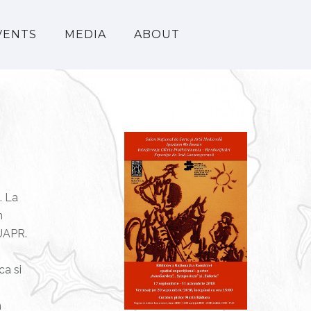
VENTS
MEDIA
ABOUT
. La
m
 UAPR.
ca si
n