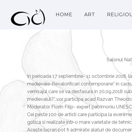
HOME
ART
RELIGIO
Salonul Nat
In perioada 17 septembrie- 11 octombrie 2018, la
medievale-Revalorificari contemporane” in cadrul 
vernisajul care se va desfasura in 20.09.2018 sub 
medievalul?” vor participa acad Razvan Theodoresc
Moderator Florin Filip- expert patrimoniu UNESC
Cei peste 100 de artisti care participa la evenime
gotica si realizate intr-o mare varietate de tehnici 
Aceste lucrari pot fi admirate alaturi de documente,