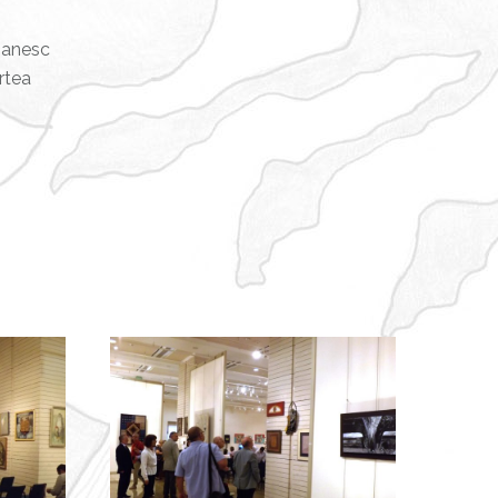
omanesc
rtea