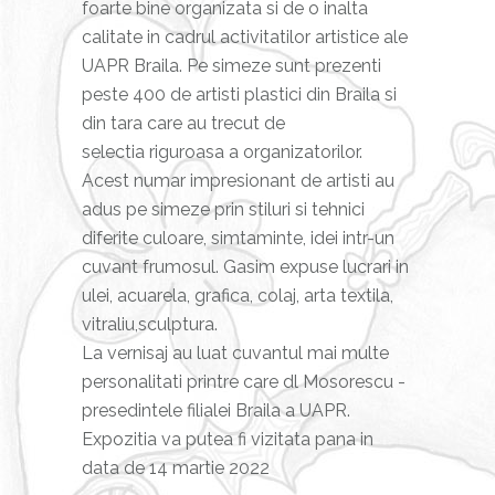
foarte bine organizata si de o inalta
calitate in cadrul activitatilor artistice ale
UAPR Braila. Pe simeze sunt prezenti
peste 400 de artisti plastici din Braila si
din tara care au trecut de
selectia riguroasa a organizatorilor.
Acest numar impresionant de artisti au
adus pe simeze prin stiluri si tehnici
diferite culoare, simtaminte, idei intr-un
cuvant frumosul. Gasim expuse lucrari in
ulei, acuarela, grafica, colaj, arta textila,
vitraliu,sculptura.
La vernisaj au luat cuvantul mai multe
personalitati printre care dl Mosorescu -
presedintele filialei Braila a UAPR.
Expozitia va putea fi vizitata pana in
data de 14 martie 2022