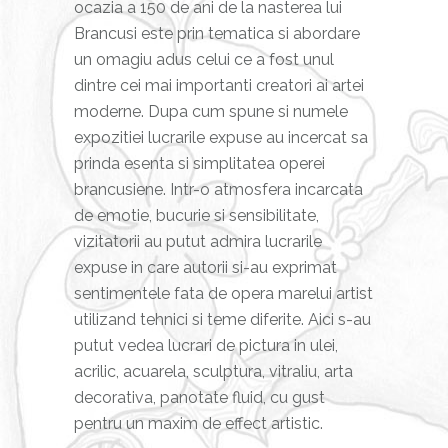
ocazia a 150 de ani de la nasterea lui
Brancusi este prin tematica si abordare
un omagiu adus celui ce a fost unul
dintre cei mai importanti creatori ai artei
moderne. Dupa cum spune si numele
expozitiei lucrarile expuse au incercat sa
prinda esenta si simplitatea operei
brancusiene. Intr-o atmosfera incarcata
de emotie, bucurie si sensibilitate,
vizitatorii au putut admira lucrarile
expuse in care autorii si-au exprimat
sentimentele fata de opera marelui artist
utilizand tehnici si teme diferite. Aici s-au
putut vedea lucrari de pictura in ulei,
acrilic, acuarela, sculptura, vitraliu, arta
decorativa, panotate fluid, cu gust
pentru un maxim de effect artistic.