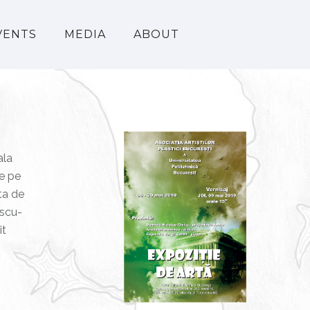
VENTS
MEDIA
ABOUT
ala
te pe
ta de
escu-
it