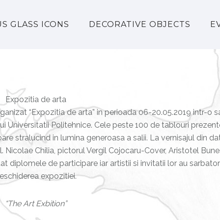
US GLASS ICONS
DECORATIVE OBJECTS
E
Expozitia de arta
organizat “Expozitia de arta” in perioada 06-20.05.2019 intr-o s
i Universitatii Politehnice. Cele peste 100 de tablouri prezen
re stralucind in lumina generoasa a salii. La vernisajul din da
l. Nicolae Chilia, pictorul Vergil Cojocaru-Cover, Aristotel Bun
at diplomele de participare iar artistii si invitatii lor au sarbator
eschiderea expozitiei.
“The Art Exbition”