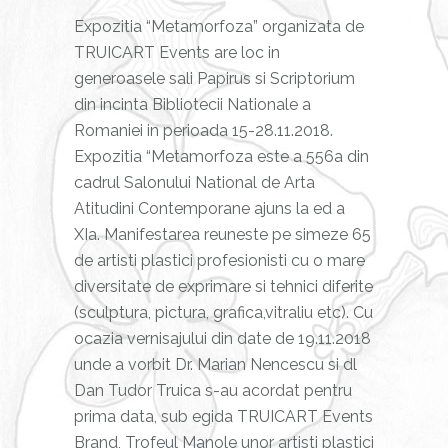
Expozitia “Metamorfoza” organizata de
TRUICART Events are loc in
generoasele sali Papirus si Scriptorium
din incinta Bibliotecii Nationale a
Romaniei in perioada 15-28.11.2018.
Expozitia “Metamorfoza este a 556a din
cadrul Salonului National de Arta
Atitudini Contemporane ajuns la ed a
XIa. Manifestarea reuneste pe simeze 65
de artisti plastici profesionisti cu o mare
diversitate de exprimare si tehnici diferite
(sculptura, pictura, grafica,vitraliu etc). Cu
ocazia vernisajului din date de 19.11.2018
unde a vorbit Dr. Marian Nencescu si dl
Dan Tudor Truica s-au acordat pentru
prima data, sub egida TRUICART Events
Brand, Trofeul Manole unor artisti plastici