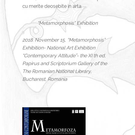
cu merite deosebite in arta
“Metamorphosis” Exhibition
2018. November 15, “Metamorphosis”
Exhibition- National Art Exhibition
“Contemporary Attitude”- the XI th ed,
Papirus and Scriptorium Gallery of the
The Romanian National Library,
Bucharest, Romania